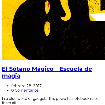
El Sótano Mágico – Escuela de
magia
febrero 28, 2017
0 Comentarios
In a blue world of gadgets, this powerful notebook rules
them all