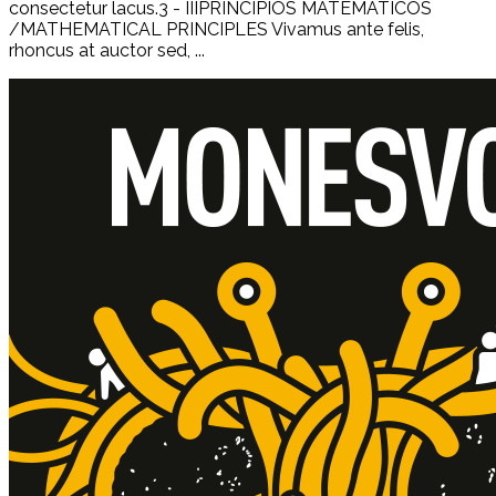
consectetur lacus.3 - IIIPRINCIPIOS MATEMÁTICOS
/MATHEMATICAL PRINCIPLES Vivamus ante felis,
rhoncus at auctor sed, ...